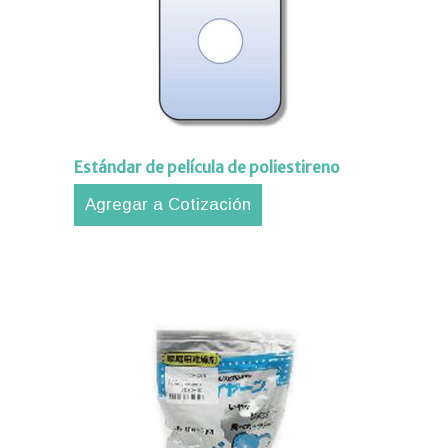
Estándar de película de poliestireno
Agregar a Cotización
iones
ipos