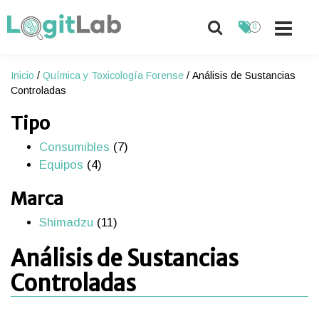
0
Skip
to
Inicio
/
Química y Toxicología Forense
/ Análisis de Sustancias
content
Controladas
Tipo
Consumibles
(7)
Equipos
(4)
Marca
Shimadzu
(11)
Análisis de Sustancias
Controladas