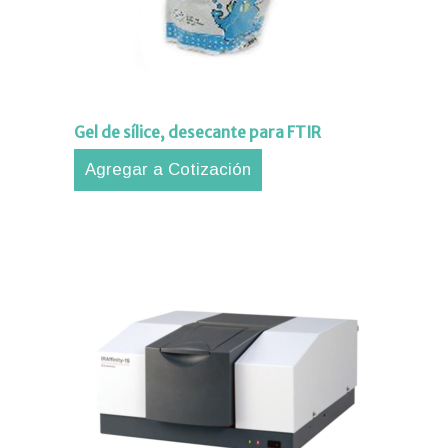
aciones
orte
nico
tros
Gel de sílice, desecante para FTIR
acto
Agregar a Cotización