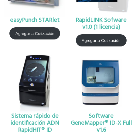
easyPunch STARlet
RapidLINK Sofware
v1.0 (1 licencia)
Agregar a Cotización
Agregar a Cotización
Sistema rápido de
Software
identificación ADN
GeneMapper® ID-X Full
RapidHIT® ID
v1.6