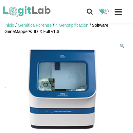
0
Skip
Inicio
/
Genética Forense
/
4 Genotipificación
/ Software
to
GeneMapper® ID-X Full v1.6
content