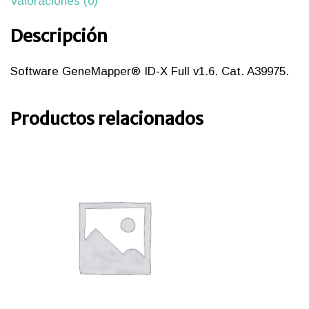
Valoraciones (0)
Descripción
Software GeneMapper® ID-X Full v1.6. Cat. A39975.
Productos relacionados
iones