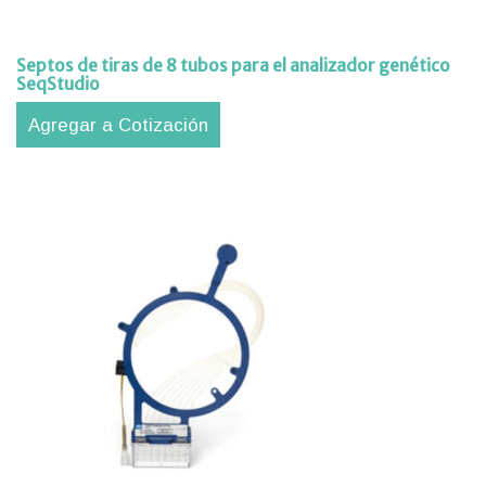
ipos
aciones
Septos de tiras de 8 tubos para el analizador genético
SeqStudio
orte
nico
Agregar a Cotización
tros
acto