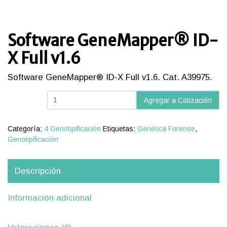
Software GeneMapper® ID-
X Full v1.6
Software GeneMapper® ID-X Full v1.6. Cat. A39975.
Software
Agregar a Cotización
GeneMapper®
ID-
X
Categoría:
4 Genotipificación
Etiquetas:
Genética Forense
,
Full
Genotipificación
v1.6
cantidad
Descripción
Información adicional