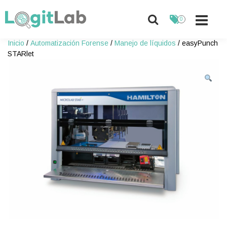
0
Skip
Inicio
/
Automatización Forense
/
Manejo de líquidos
/ easyPunch
to
STARlet
content