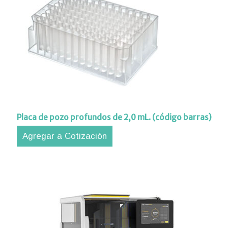
iones
ipos
aciones
orte
nico
tros
Placa de pozo profundos de 2,0 mL. (código barras)
Agregar a Cotización
acto