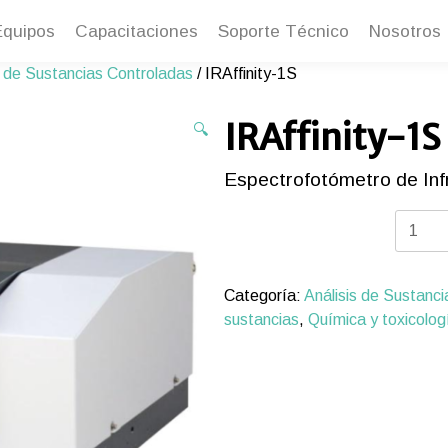
Equipos
Capacitaciones
Soporte Técnico
Nosotros
s de Sustancias Controladas
/ IRAffinity-1S
IRAffinity-1S
🔍
Espectrofotómetro de Infr
IRAffini
1S
cantida
Categoría:
Análisis de Sustanc
sustancias
,
Química y toxicolog