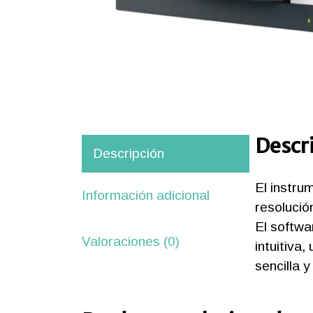
Descr
Descripción
El instru
iones
Información adicional
resoluci
ipos
El softwa
Valoraciones (0)
intuitiva
aciones
sencilla 
orte
nico