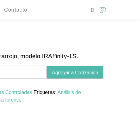
Contacto
0
arrojo, modelo IRAffinity-1S.
ty-
Agregar a Cotización
d
ias Controladas
Etiquetas:
Análisis de
ía forense