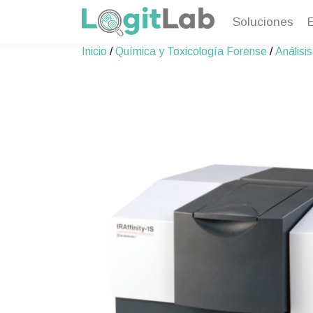
Soluciones
Skip
Inicio
/
Química y Toxicología Forense
/
Análisi
to
content