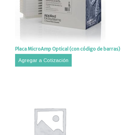
iones
ipos
aciones
orte
nico
Placa MicroAmp Optical (con código de barras)
tros
Agregar a Cotización
acto