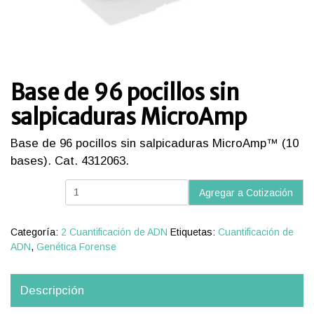
Base de 96 pocillos sin
salpicaduras MicroAmp
Base de 96 pocillos sin salpicaduras MicroAmp™ (10
bases). Cat. 4312063.
Base
Agregar a Cotización
de
96
pocillos
Categoría:
2 Cuantificación de ADN
Etiquetas:
Cuantificación de
sin
ADN
,
Genética Forense
salpicaduras
MicroAmp
cantidad
Descripción