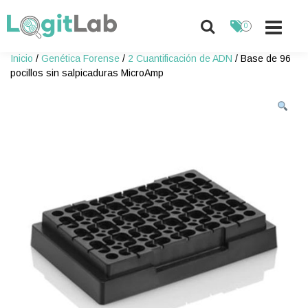
0
Skip
Inicio
/
Genética Forense
/
2 Cuantificación de ADN
/ Base de 96
to
pocillos sin salpicaduras MicroAmp
content