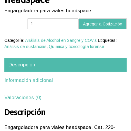
Engargoladora para viales headspace.
Engargoladora
Agregar a Cotización
para
viales
headspace
Categoría:
Análisis de Alcohol en Sangre y COV’s
Etiquetas:
cantidad
Análisis de sustancias
,
Química y toxicología forense
Descripción
Información adicional
Valoraciones (0)
Descripción
Engargoladora para viales headspace. Cat. 220-