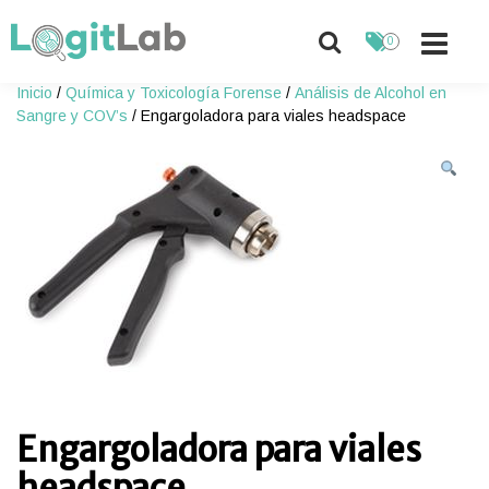
0
Skip
Inicio
/
Química y Toxicología Forense
/
Análisis de Alcohol en
to
Sangre y COV’s
/ Engargoladora para viales headspace
content
Engargoladora para viales
headspace