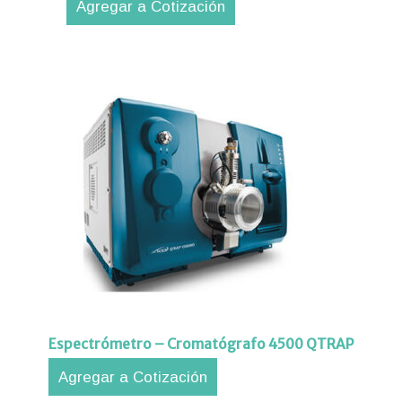
Agregar a Cotización
orte
nico
tros
acto
Espectrómetro – Cromatógrafo 4500 QTRAP
Agregar a Cotización