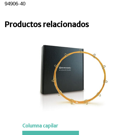
94906-40
Productos relacionados
iones
ipos
Columna capilar
aciones