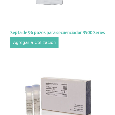
ipos
aciones
orte
nico
Septa de 96 pozos para secuenciador 3500 Series
Agregar a Cotización
tros
acto