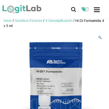
0
Skip
Inicio
/
Genética Forense
/
4 Genotipificación
/ Hi-Di Formamida 4
to
x 5 ml
content