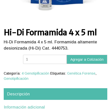
Hi-Di Formamida 4 x 5 ml
Hi-Di Formamida 4 x 5 ml. Formamida altamente
desionizada (Hi-Di) Cat. 4440753.
Hi-
Agregar a Cotización
Di
Formamida
4
Categoría:
4 Genotipificación
Etiquetas:
Genética Forense
,
x
Genotipificación
5
ml
cantidad
Descripción
Información adicional