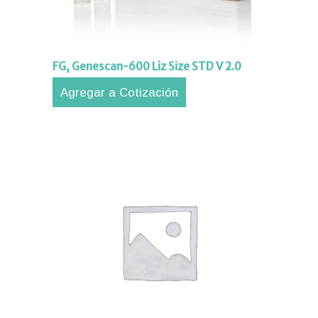
FG, Genescan-600 Liz Size STD V 2.0
Agregar a Cotización