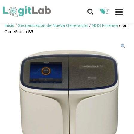
0
Skip
Inicio
/
Secuenciación de Nueva Generación
/
NGS Forense
/ Ion
to
GeneStudio S5
content