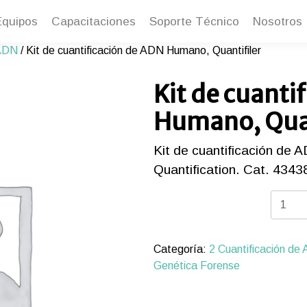
Equipos
Capacitaciones
Soporte Técnico
Nosotros
 ADN
/ Kit de cuantificación de ADN Humano, Quantifiler
Kit de cuanti
Humano, Quan
Kit de cuantificación d
Quantification. Cat. 4343
Kit
de
cuantif
de
Categoría:
2 Cuantificación de
ADN
Genética Forense
Human
Quantifi