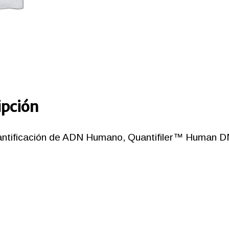
cantida
ipción
antificación de ADN Humano, Quantifiler™ Human DN