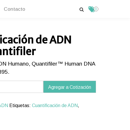
Contacto
0
ficación de ADN
tifiler
e ADN Humano, Quantifiler™ Human DNA
895.
Agregar a Cotización
icación
 ADN
Etiquetas:
Cuantificación de ADN
,
o,
ler