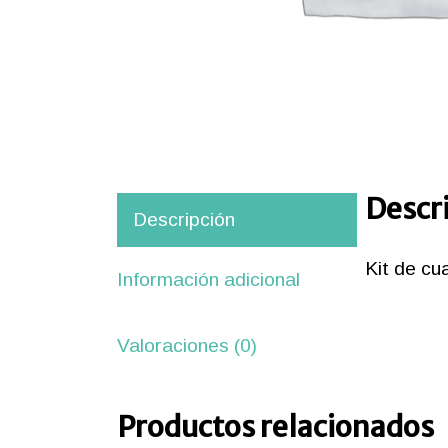
Descr
Descripción
Kit de cu
iones
Información adicional
ipos
Valoraciones (0)
aciones
orte
Productos relacionados
nico