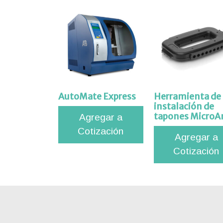
tros
acto
AutoMate Express
Herramienta de
instalación de
tapones Micro
Agregar a
Cotización
Agregar a
Cotización