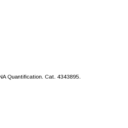
d
A Quantification. Cat. 4343895.