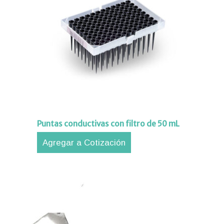
iones
ipos
aciones
orte
nico
tros
Puntas conductivas con filtro de 50 mL
acto
Agregar a Cotización