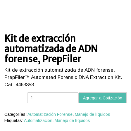
Kit de extracción
automatizada de ADN
forense, PrepFiler
Kit de extracción automatizada de ADN forense,
PrepFiler™ Automated Forensic DNA Extraction Kit.
Cat. 4463353.
Kit
Agregar a Cotización
de
extracción
automatizada
Categorías:
Automatización Forense
,
Manejo de líquidos
de
Etiquetas:
Automatización
,
Manejo de líquidos
ADN