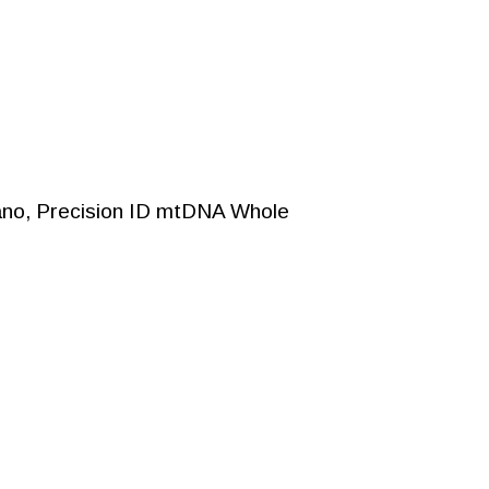
drial
o
d
ano, Precision ID mtDNA Whole