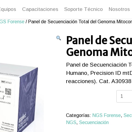
Equipos
Capacitaciones
Soporte Técnico
Nosotros
GS Forense
/ Panel de Secuenciación Total del Genoma Mitoco
Panel de Secu
Genoma Mito
Panel de Secuenciación T
Humano, Precision ID m
reacciones). Cat. A30938
Panel
de
Secuen
Total
Categorías:
NGS Forense
,
Sec
del
NGS
,
Secuenciación
Genom