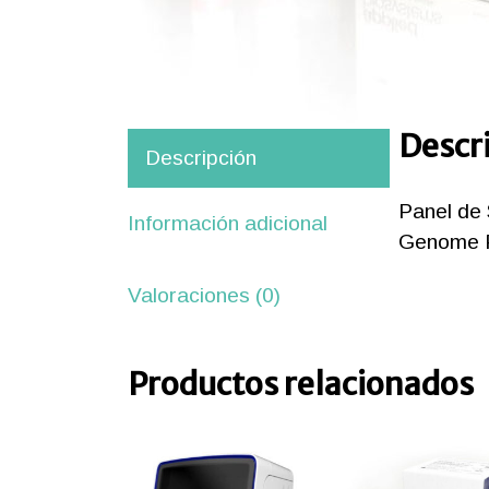
Descr
Descripción
Panel de
Información adicional
Genome P
iones
Valoraciones (0)
ipos
aciones
Productos relacionados
orte
nico