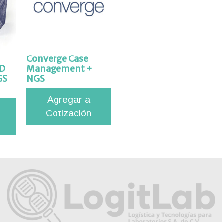
Converge Case
ID
Management +
GS
NGS
Agregar a
Cotización