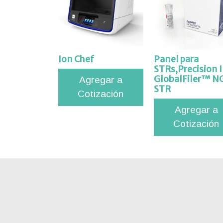
tros
acto
Ion Chef
Panel para
STRs,Precision 
GlobalFiler™ N
Agregar a
STR
Cotización
Agregar a
Cotización