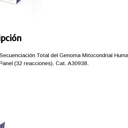
Mitocon
Human
cantida
ipción
 Secuenciación Total del Genoma Mitocondrial Hum
anel (32 reacciones). Cat. A30938.